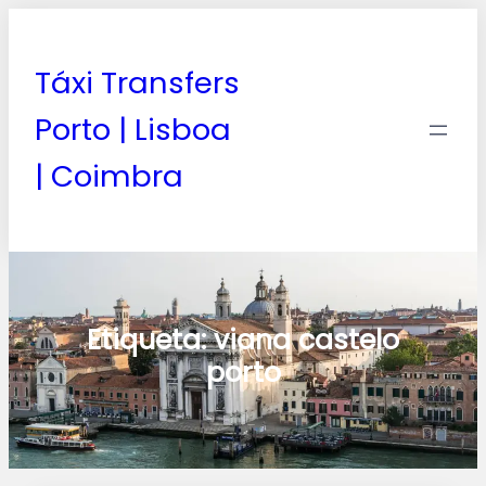
Táxi Transfers
Porto | Lisboa
| Coimbra
Etiqueta:
viana castelo
porto