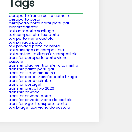
Tags
aeroporto francisco sa carneiro
aeroporto porto
aeroporto porto norte portugal
airport transfer
taxi aeroporto santiago
taxicompostela
taxi porto
taxi porto viana castelo
taxi privado porto
taxi privado porto coimbra
taxi santiago de compostela
taxi service
taxitransfercompostela
transfer aeroporto porto viana
castelo
transfer algarve
transfer alto minho
transfer galiza portugal
transfer lisboa albufeira
transfer porto
transfer porto braga
transfer porto coimbra
transfer portugal
transfer preço fixo 2026
transfer privado
transfer privado porto
transfer privado viana do castelo
transfer vigo
transporte porto
táxi braga
táxi viana do castelo