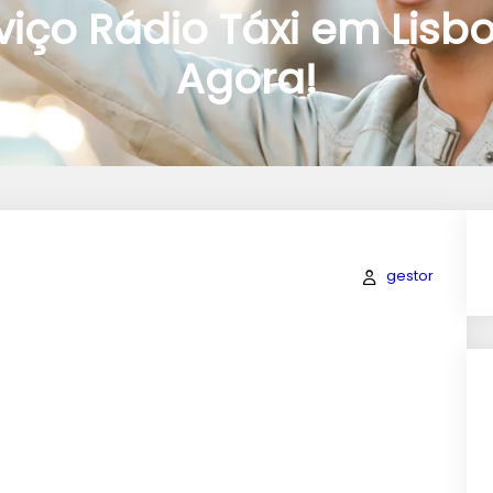
viço Rádio Táxi em Lisb
Agora!
gestor