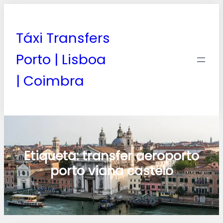
Táxi Transfers
Porto | Lisboa
| Coimbra
Etiqueta:
transfer aeroporto
porto viana castelo