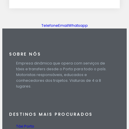
Telefone
Email
Whatsapp
SOBRE NÓS
Empresa dinâmica que opera com serviços de
táxis e transfers desde o Porto para todo o país.
Motoristas responsáveis, educados e
conhecedores dos trajetos. Viaturas de 4 a 8
lugares.
DESTINOS
MAIS PROCURADOS
Táxi Porto