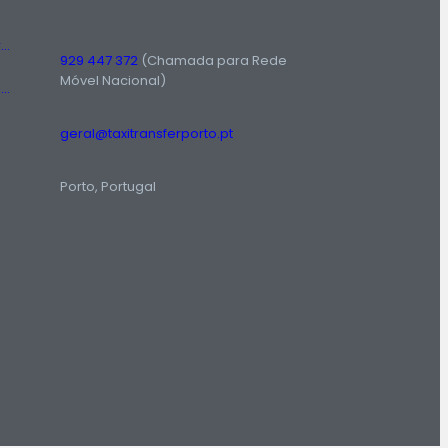
Táxis Amadora: Conheça o serviço de táxi prestado na região da Amadora.
929 447 372
(Chamada para Rede
Móvel Nacional)
Número de Táxi: Serviço Rádio Táxi em Lisboa, Entre em Contato Agora!
geral@taxitransferporto.pt
Porto, Portugal