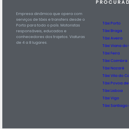
PROCURA
Empresa dinâmica que opera com
serviços de táxis e transfers desde o
Táxi Porto
Porto para todo o país. Motoristas
Táxi Braga
responsáveis, educados e
conhecedores dos trajetos. Viaturas
Táxi Aveiro
de 4 a 8 lugares.
Táxi Viana do
Táxi Feira
Táxi Coimbra
Táxi Nazaré
Táxi Vila do 
Táxi Povoa de
Táxi Lisboa
Táxi Vigo
Táxi Santiag