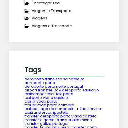
Uncategorized
Viagem e Transporte
Viagens
Viagens e Transporte
Tags
aeroporto francisco sa carneiro
aeroporto porto
aeroporto porto norte portugal
airport transfer
taxi aeroporto santiago
taxicompostela
taxi porto
taxi porto viana castelo
taxi privado porto
taxi privado porto coimbra
taxi santiago de compostela
taxi service
taxitransfercompostela
transfer aeroporto porto viana castelo
transfer algarve
transfer alto minho
transfer galiza portugal
transfer lisboa albufeira
transfer porto