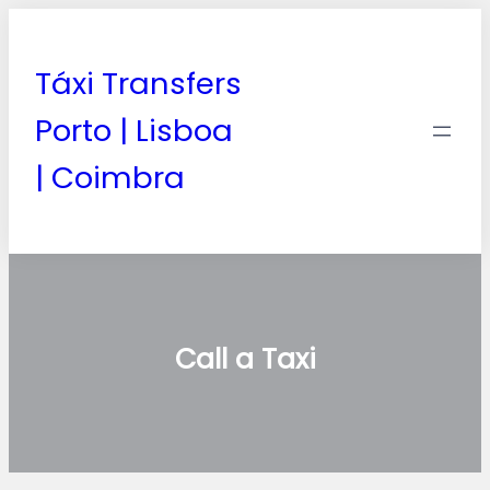
Táxi Transfers
Porto | Lisboa
| Coimbra
Call a Taxi