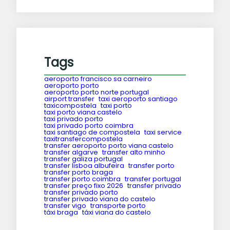
Tags
aeroporto francisco sa carneiro
aeroporto porto
aeroporto porto norte portugal
airport transfer
taxi aeroporto santiago
taxicompostela
taxi porto
taxi porto viana castelo
taxi privado porto
taxi privado porto coimbra
taxi santiago de compostela
taxi service
taxitransfercompostela
transfer aeroporto porto viana castelo
transfer algarve
transfer alto minho
transfer galiza portugal
transfer lisboa albufeira
transfer porto
transfer porto braga
transfer porto coimbra
transfer portugal
transfer preço fixo 2026
transfer privado
transfer privado porto
transfer privado viana do castelo
transfer vigo
transporte porto
táxi braga
táxi viana do castelo