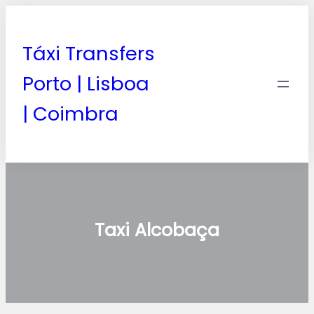
Táxi Transfers
Porto | Lisboa
| Coimbra
Taxi Alcobaça