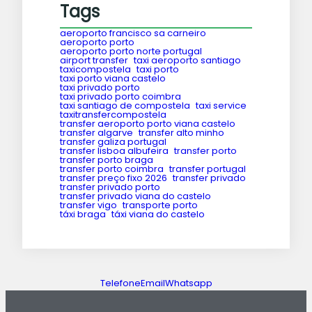
Tags
aeroporto francisco sa carneiro
aeroporto porto
aeroporto porto norte portugal
airport transfer
taxi aeroporto santiago
taxicompostela
taxi porto
taxi porto viana castelo
taxi privado porto
taxi privado porto coimbra
taxi santiago de compostela
taxi service
taxitransfercompostela
transfer aeroporto porto viana castelo
transfer algarve
transfer alto minho
transfer galiza portugal
transfer lisboa albufeira
transfer porto
transfer porto braga
transfer porto coimbra
transfer portugal
transfer preço fixo 2026
transfer privado
transfer privado porto
transfer privado viana do castelo
transfer vigo
transporte porto
táxi braga
táxi viana do castelo
Telefone
Email
Whatsapp