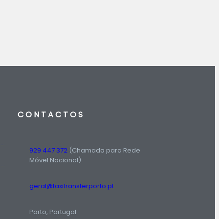
CONTACTOS
Táxis Amadora: Conheça o serviço de táxi prestado na região da Amadora.
929 447 372
(Chamada para Rede
Móvel Nacional)
Número de Táxi: Serviço Rádio Táxi em Lisboa, Entre em Contato Agora!
geral@taxitransferporto.pt
Porto, Portugal