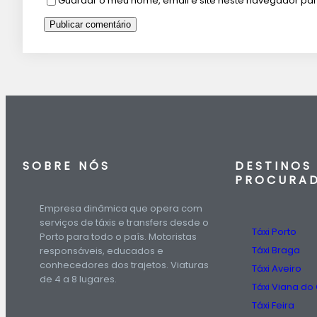
Guardar o meu nome, email e site neste navegador par
SOBRE NÓS
DESTINOS
PROCURA
Empresa dinâmica que opera com
serviços de táxis e transfers desde o
Táxi Porto
Porto para todo o país. Motoristas
Táxi Braga
responsáveis, educados e
conhecedores dos trajetos. Viaturas
Táxi Aveiro
de 4 a 8 lugares.
Táxi Viana do
Táxi Feira