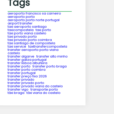
Tags
aeroporto francisco sa carneiro
aeroporto porto
aeroporto porto norte portugal
airport transfer
taxi aeroporto santiago
taxicompostela
taxi porto
taxi porto viana castelo
taxi privado porto
taxi privado porto coimbra
taxi santiago de compostela
taxi service
taxitransfercompostela
transfer aeroporto porto viana
castelo
transfer algarve
transfer alto minho
transfer galiza portugal
transfer lisboa albufeira
transfer porto
transfer porto braga
transfer porto coimbra
transfer portugal
transfer preço fixo 2026
transfer privado
transfer privado porto
transfer privado viana do castelo
transfer vigo
transporte porto
táxi braga
táxi viana do castelo