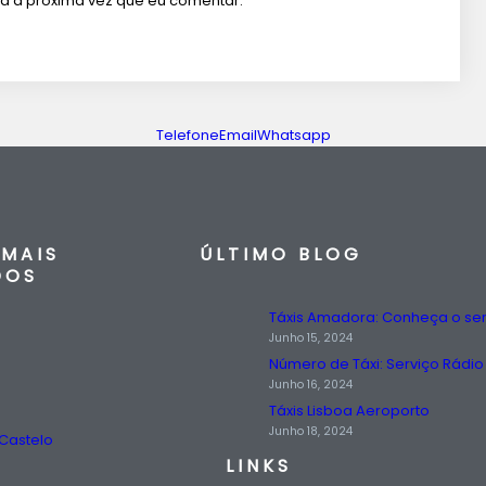
a a próxima vez que eu comentar.
Telefone
Email
Whatsapp
MAIS
ÚLTIMO BLOG
DOS
Junho 15, 2024
Junho 16, 2024
Táxis Lisboa Aeroporto
Junho 18, 2024
 Castelo
LINKS