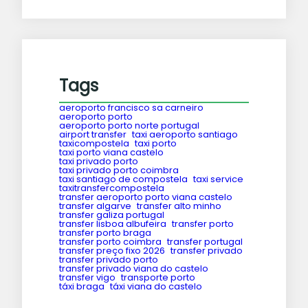
Tags
aeroporto francisco sa carneiro
aeroporto porto
aeroporto porto norte portugal
airport transfer
taxi aeroporto santiago
taxicompostela
taxi porto
taxi porto viana castelo
taxi privado porto
taxi privado porto coimbra
taxi santiago de compostela
taxi service
taxitransfercompostela
transfer aeroporto porto viana castelo
transfer algarve
transfer alto minho
transfer galiza portugal
transfer lisboa albufeira
transfer porto
transfer porto braga
transfer porto coimbra
transfer portugal
transfer preço fixo 2026
transfer privado
transfer privado porto
transfer privado viana do castelo
transfer vigo
transporte porto
táxi braga
táxi viana do castelo