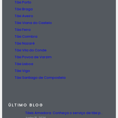
Táxi Porto
Táxi Braga
Táxi Aveiro
Táxi Viana do Castelo
Táxi Feira
Táxi Coimbra
Táxi Nazaré
Táxi Vila do Conde
Táxi Povoa de Varzim
Táxi Lisboa
Táxi Vigo
Táxi Santiago de Compostela
ÚLTIMO BLOG
Táxis Amadora: Conheça o serviço de táxi prestado na região da Amadora.
Junho 15, 2024