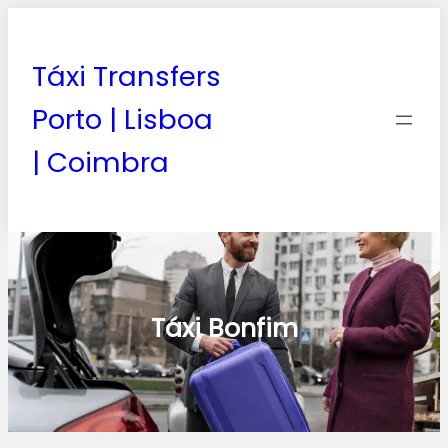
Táxi Transfers
Porto | Lisboa
| Coimbra
Táxi Bonfim