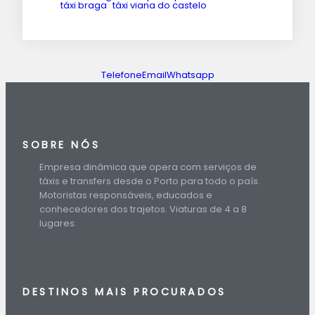
táxi braga
táxi viana do castelo
Telefone
Email
Whatsapp
SOBRE NÓS
Empresa dinâmica que opera com serviços de
táxis e transfers desde o Porto para todo o país.
Motoristas responsáveis, educados e
conhecedores dos trajetos. Viaturas de 4 a 8
lugares.
DESTINOS
MAIS PROCURADOS