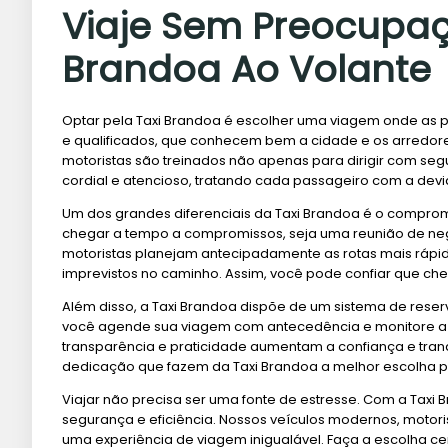
Viaje Sem Preocupaç
Brandoa Ao Volante
Optar pela Taxi Brandoa é escolher uma viagem onde as p
e qualificados, que conhecem bem a cidade e os arredores
motoristas são treinados não apenas para dirigir com s
cordial e atencioso, tratando cada passageiro com a devi
Um dos grandes diferenciais da Taxi Brandoa é o compro
chegar a tempo a compromissos, seja uma reunião de negó
motoristas planejam antecipadamente as rotas mais rápida
imprevistos no caminho. Assim, você pode confiar que cheg
Além disso, a Taxi Brandoa dispõe de um sistema de res
você agende sua viagem com antecedência e monitore a c
transparência e praticidade aumentam a confiança e tranq
dedicação que fazem da Taxi Brandoa a melhor escolha p
Viajar não precisa ser uma fonte de estresse. Com a Taxi
segurança e eficiência. Nossos veículos modernos, motor
uma experiência de viagem inigualável. Faça a escolha 