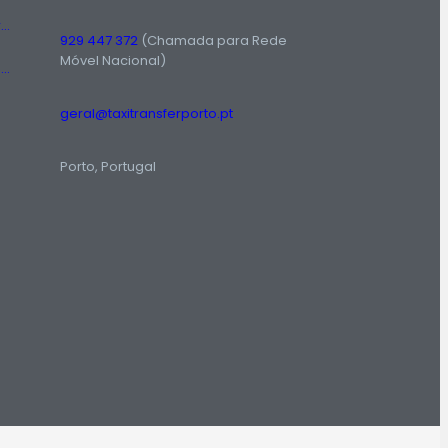
Táxis Amadora: Conheça o serviço de táxi prestado na região da Amadora.
929 447 372
(Chamada para Rede
Móvel Nacional)
Número de Táxi: Serviço Rádio Táxi em Lisboa, Entre em Contato Agora!
geral@taxitransferporto.pt
Porto, Portugal