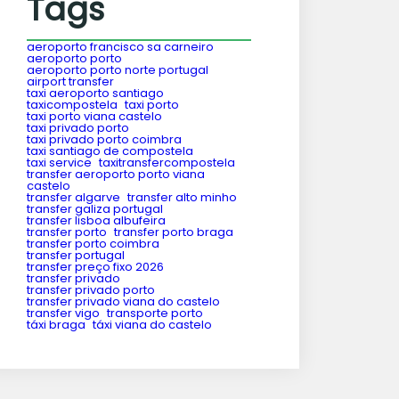
Tags
aeroporto francisco sa carneiro
aeroporto porto
aeroporto porto norte portugal
airport transfer
taxi aeroporto santiago
taxicompostela
taxi porto
taxi porto viana castelo
taxi privado porto
taxi privado porto coimbra
taxi santiago de compostela
taxi service
taxitransfercompostela
transfer aeroporto porto viana
castelo
transfer algarve
transfer alto minho
transfer galiza portugal
transfer lisboa albufeira
transfer porto
transfer porto braga
transfer porto coimbra
transfer portugal
transfer preço fixo 2026
transfer privado
transfer privado porto
transfer privado viana do castelo
transfer vigo
transporte porto
táxi braga
táxi viana do castelo