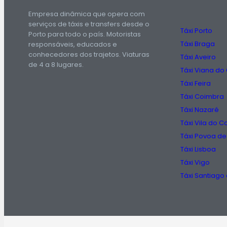
Empresa dinâmica que opera com
serviços de táxis e transfers desde o
Táxi Porto
Porto para todo o país. Motoristas
Táxi Braga
responsáveis, educados e
conhecedores dos trajetos. Viaturas
Táxi Aveiro
de 4 a 8 lugares.
Táxi Viana do
Táxi Feira
Táxi Coimbra
Táxi Nazaré
Táxi Vila do 
Táxi Povoa de
Táxi Lisboa
Táxi Vigo
Táxi Santiag