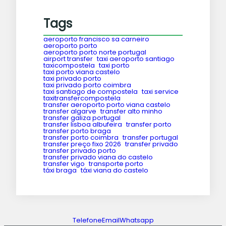
Tags
aeroporto francisco sa carneiro
aeroporto porto
aeroporto porto norte portugal
airport transfer
taxi aeroporto santiago
taxicompostela
taxi porto
taxi porto viana castelo
taxi privado porto
taxi privado porto coimbra
taxi santiago de compostela
taxi service
taxitransfercompostela
transfer aeroporto porto viana castelo
transfer algarve
transfer alto minho
transfer galiza portugal
transfer lisboa albufeira
transfer porto
transfer porto braga
transfer porto coimbra
transfer portugal
transfer preço fixo 2026
transfer privado
transfer privado porto
transfer privado viana do castelo
transfer vigo
transporte porto
táxi braga
táxi viana do castelo
Telefone
Email
Whatsapp