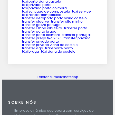
taxi porto viana castelo
taxi privado porto
taxi privado porto coimbra
taxi santiago de compostela
taxi service
taxitransfercompostela
transfer aeroporto porto viana castelo
transfer algarve
transfer alto minho
transfer galiza portugal
transfer lisboa albufeira
transfer porto
transfer porto braga
transfer porto coimbra
transfer portugal
transfer preço fixo 2026
transfer privado
transfer privado porto
transfer privado viana do castelo
transfer vigo
transporte porto
táxi braga
táxi viana do castelo
Telefone
Email
Whatsapp
SOBRE NÓS
Empresa dinâmica que opera com serviços de