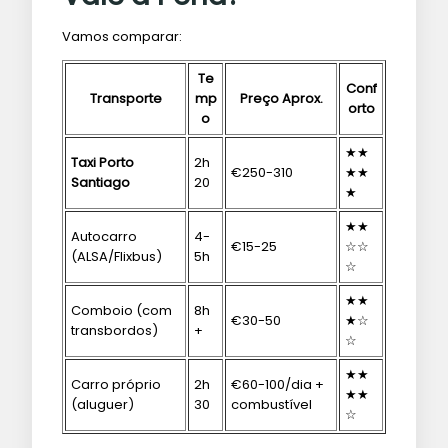
Vamos comparar:
Te
Conf
Transporte
mp
Preço Aprox.
orto
o
★★
Taxi Porto
2h
€250-310
★★
Santiago
20
★
★★
Autocarro
4-
€15-25
☆☆
(ALSA/Flixbus)
5h
☆
★★
Comboio (com
8h
€30-50
★☆
transbordos)
+
☆
★★
Carro próprio
2h
€60-100/dia +
★★
(aluguer)
30
combustível
☆