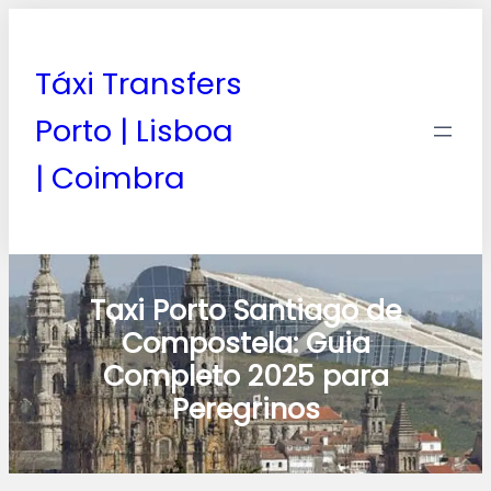
Táxi Transfers
Porto | Lisboa
| Coimbra
Taxi Porto Santiago de
Compostela: Guia
Completo 2025 para
Peregrinos