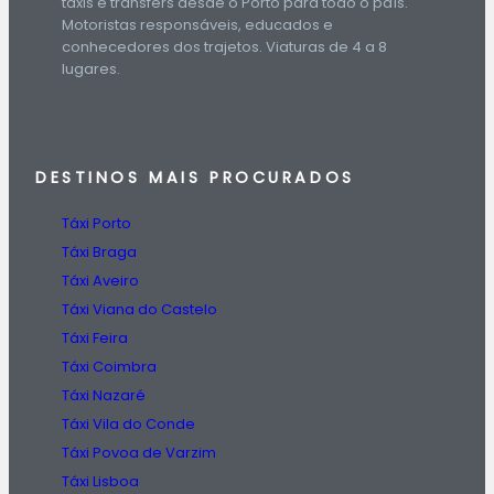
táxis e transfers desde o Porto para todo o país.
Motoristas responsáveis, educados e
conhecedores dos trajetos. Viaturas de 4 a 8
lugares.
DESTINOS
MAIS PROCURADOS
Táxi Porto
Táxi Braga
Táxi Aveiro
Táxi Viana do Castelo
Táxi Feira
Táxi Coimbra
Táxi Nazaré
Táxi Vila do Conde
Táxi Povoa de Varzim
Táxi Lisboa