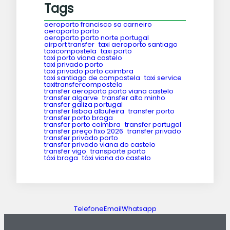
Tags
aeroporto francisco sa carneiro
aeroporto porto
aeroporto porto norte portugal
airport transfer
taxi aeroporto santiago
taxicompostela
taxi porto
taxi porto viana castelo
taxi privado porto
taxi privado porto coimbra
taxi santiago de compostela
taxi service
taxitransfercompostela
transfer aeroporto porto viana castelo
transfer algarve
transfer alto minho
transfer galiza portugal
transfer lisboa albufeira
transfer porto
transfer porto braga
transfer porto coimbra
transfer portugal
transfer preço fixo 2026
transfer privado
transfer privado porto
transfer privado viana do castelo
transfer vigo
transporte porto
táxi braga
táxi viana do castelo
Telefone
Email
Whatsapp