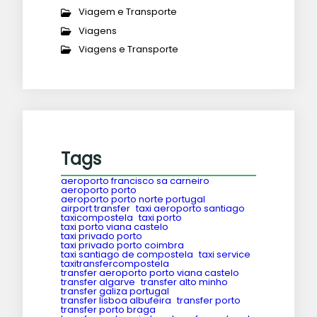
Viagem e Transporte
Viagens
Viagens e Transporte
Tags
aeroporto francisco sa carneiro
aeroporto porto
aeroporto porto norte portugal
airport transfer
taxi aeroporto santiago
taxicompostela
taxi porto
taxi porto viana castelo
taxi privado porto
taxi privado porto coimbra
taxi santiago de compostela
taxi service
taxitransfercompostela
transfer aeroporto porto viana castelo
transfer algarve
transfer alto minho
transfer galiza portugal
transfer lisboa albufeira
transfer porto
transfer porto braga