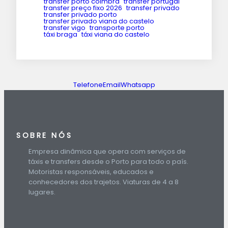
transfer porto coimbra
transfer portugal
transfer preço fixo 2026
transfer privado
transfer privado porto
transfer privado viana do castelo
transfer vigo
transporte porto
táxi braga
táxi viana do castelo
Telefone
Email
Whatsapp
SOBRE NÓS
Empresa dinâmica que opera com serviços de
táxis e transfers desde o Porto para todo o país.
Motoristas responsáveis, educados e
conhecedores dos trajetos. Viaturas de 4 a 8
lugares.