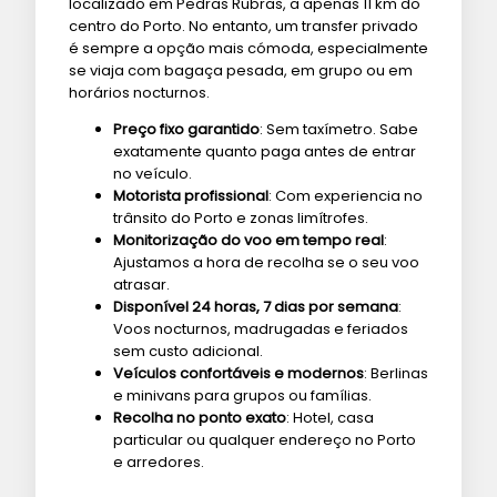
localizado em Pedras Rubras, a apenas 11 km do
centro do Porto. No entanto, um transfer privado
é sempre a opção mais cómoda, especialmente
se viaja com bagaça pesada, em grupo ou em
horários nocturnos.
Preço fixo garantido
: Sem taxímetro. Sabe
exatamente quanto paga antes de entrar
no veículo.
Motorista profissional
: Com experiencia no
trânsito do Porto e zonas limítrofes.
Monitorização do voo em tempo real
:
Ajustamos a hora de recolha se o seu voo
atrasar.
Disponível 24 horas, 7 dias por semana
:
Voos nocturnos, madrugadas e feriados
sem custo adicional.
Veículos confortáveis e modernos
: Berlinas
e minivans para grupos ou famílias.
Recolha no ponto exato
: Hotel, casa
particular ou qualquer endereço no Porto
e arredores.