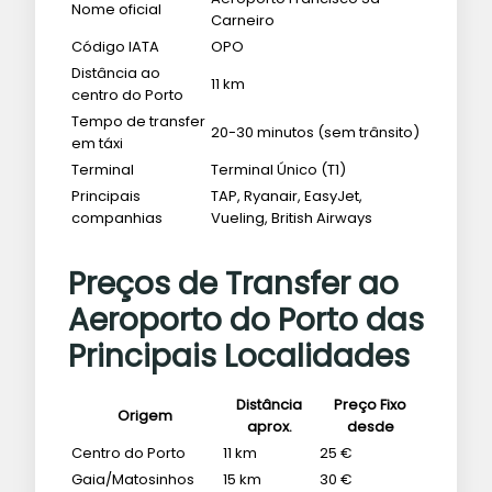
Nome oficial
Carneiro
Código IATA
OPO
Distância ao
11 km
centro do Porto
Tempo de transfer
20-30 minutos (sem trânsito)
em táxi
Terminal
Terminal Único (T1)
Principais
TAP, Ryanair, EasyJet,
companhias
Vueling, British Airways
Preços de Transfer ao
Aeroporto do Porto das
Principais Localidades
Distância
Preço Fixo
Origem
aprox.
desde
Centro do Porto
11 km
25 €
Gaia/Matosinhos
15 km
30 €