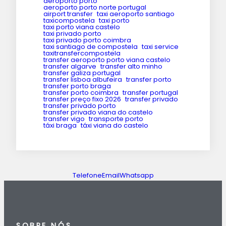
aeroporto porto
aeroporto porto norte portugal
airport transfer
taxi aeroporto santiago
taxicompostela
taxi porto
taxi porto viana castelo
taxi privado porto
taxi privado porto coimbra
taxi santiago de compostela
taxi service
taxitransfercompostela
transfer aeroporto porto viana castelo
transfer algarve
transfer alto minho
transfer galiza portugal
transfer lisboa albufeira
transfer porto
transfer porto braga
transfer porto coimbra
transfer portugal
transfer preço fixo 2026
transfer privado
transfer privado porto
transfer privado viana do castelo
transfer vigo
transporte porto
táxi braga
táxi viana do castelo
Telefone
Email
Whatsapp
SOBRE NÓS