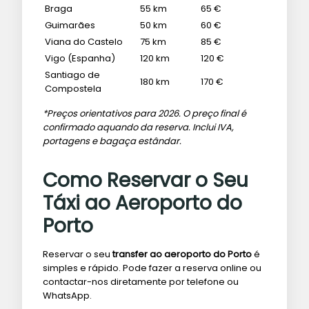
Braga
55 km
65 €
Guimarães
50 km
60 €
Viana do Castelo
75 km
85 €
Vigo (Espanha)
120 km
120 €
Santiago de
180 km
170 €
Compostela
*Preços orientativos para 2026. O preço final é
confirmado aquando da reserva. Inclui IVA,
portagens e bagaça estândar.
Como Reservar o Seu
Táxi ao Aeroporto do
Porto
Reservar o seu
transfer ao aeroporto do Porto
é
simples e rápido. Pode fazer a reserva online ou
contactar-nos diretamente por telefone ou
WhatsApp.