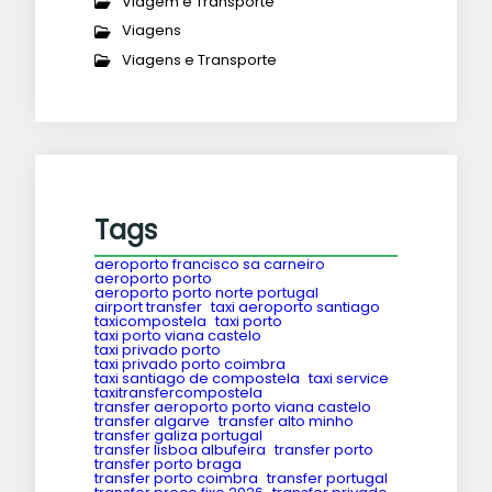
Viagem e Transporte
Viagens
Viagens e Transporte
Tags
aeroporto francisco sa carneiro
aeroporto porto
aeroporto porto norte portugal
airport transfer
taxi aeroporto santiago
taxicompostela
taxi porto
taxi porto viana castelo
taxi privado porto
taxi privado porto coimbra
taxi santiago de compostela
taxi service
taxitransfercompostela
transfer aeroporto porto viana castelo
transfer algarve
transfer alto minho
transfer galiza portugal
transfer lisboa albufeira
transfer porto
transfer porto braga
transfer porto coimbra
transfer portugal