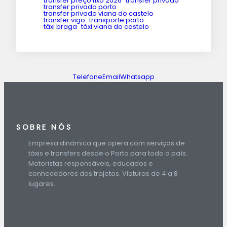
transfer preço fixo 2026
transfer privado
transfer privado porto
transfer privado viana do castelo
transfer vigo
transporte porto
táxi braga
táxi viana do castelo
Telefone
Email
Whatsapp
SOBRE NÓS
Empresa dinâmica que opera com serviços de
táxis e transfers desde o Porto para todo o país.
Motoristas responsáveis, educados e
conhecedores dos trajetos. Viaturas de 4 a 8
lugares.