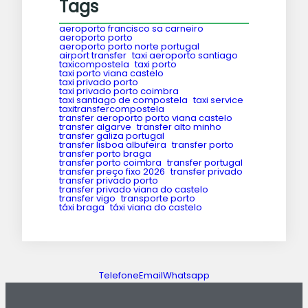
Tags
aeroporto francisco sa carneiro
aeroporto porto
aeroporto porto norte portugal
airport transfer
taxi aeroporto santiago
taxicompostela
taxi porto
taxi porto viana castelo
taxi privado porto
taxi privado porto coimbra
taxi santiago de compostela
taxi service
taxitransfercompostela
transfer aeroporto porto viana castelo
transfer algarve
transfer alto minho
transfer galiza portugal
transfer lisboa albufeira
transfer porto
transfer porto braga
transfer porto coimbra
transfer portugal
transfer preço fixo 2026
transfer privado
transfer privado porto
transfer privado viana do castelo
transfer vigo
transporte porto
táxi braga
táxi viana do castelo
Telefone
Email
Whatsapp