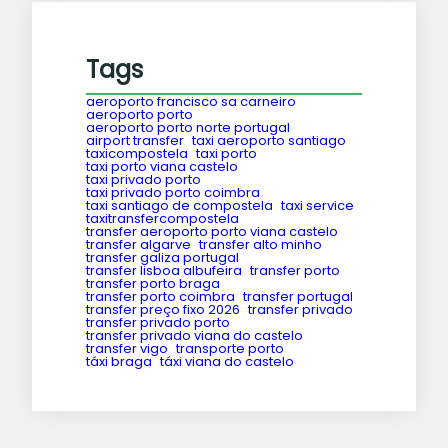
Tags
aeroporto francisco sa carneiro
aeroporto porto
aeroporto porto norte portugal
airport transfer
taxi aeroporto santiago
taxicompostela
taxi porto
taxi porto viana castelo
taxi privado porto
taxi privado porto coimbra
taxi santiago de compostela
taxi service
taxitransfercompostela
transfer aeroporto porto viana castelo
transfer algarve
transfer alto minho
transfer galiza portugal
transfer lisboa albufeira
transfer porto
transfer porto braga
transfer porto coimbra
transfer portugal
transfer preço fixo 2026
transfer privado
transfer privado porto
transfer privado viana do castelo
transfer vigo
transporte porto
táxi braga
táxi viana do castelo