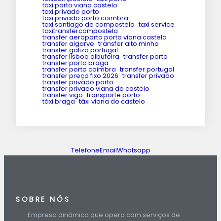
taxi porto viana castelo
taxi privado porto
taxi privado porto coimbra
taxi santiago de compostela
taxi service
taxitransfercompostela
transfer aeroporto porto viana castelo
transfer algarve
transfer alto minho
transfer galiza portugal
transfer lisboa albufeira
transfer porto
transfer porto braga
transfer porto coimbra
transfer portugal
transfer preço fixo 2026
transfer privado
transfer privado porto
transfer privado viana do castelo
transfer vigo
transporte porto
táxi braga
táxi viana do castelo
Telefone
Email
Whatsapp
SOBRE NÓS
Empresa dinâmica que opera com serviços de