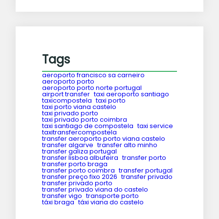
Tags
aeroporto francisco sa carneiro
aeroporto porto
aeroporto porto norte portugal
airport transfer
taxi aeroporto santiago
taxicompostela
taxi porto
taxi porto viana castelo
taxi privado porto
taxi privado porto coimbra
taxi santiago de compostela
taxi service
taxitransfercompostela
transfer aeroporto porto viana castelo
transfer algarve
transfer alto minho
transfer galiza portugal
transfer lisboa albufeira
transfer porto
transfer porto braga
transfer porto coimbra
transfer portugal
transfer preço fixo 2026
transfer privado
transfer privado porto
transfer privado viana do castelo
transfer vigo
transporte porto
táxi braga
táxi viana do castelo