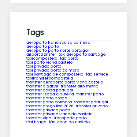
Tags
aeroporto francisco sa carneiro
aeroporto porto
aeroporto porto norte portugal
airport transfer
taxi aeroporto santiago
taxicompostela
taxi porto
taxi porto viana castelo
taxi privado porto
taxi privado porto coimbra
taxi santiago de compostela
taxi service
taxitransfercompostela
transfer aeroporto porto viana castelo
transfer algarve
transfer alto minho
transfer galiza portugal
transfer lisboa albufeira
transfer porto
transfer porto braga
transfer porto coimbra
transfer portugal
transfer preço fixo 2026
transfer privado
transfer privado porto
transfer privado viana do castelo
transfer vigo
transporte porto
táxi braga
táxi viana do castelo