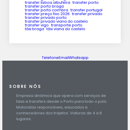
transfer lisboa albufeira
transfer porto
transfer porto braga
transfer porto coimbra
transfer portugal
transfer preço fixo 2026
transfer privado
transfer privado porto
transfer privado viana do castelo
transfer vigo
transporte porto
táxi braga
táxi viana do castelo
Telefone
Email
Whatsapp
SOBRE NÓS
Empresa dinâmica que opera com serviços de
táxis e transfers desde o Porto para todo o país.
Motoristas responsáveis, educados e
conhecedores dos trajetos. Viaturas de 4 a 8
lugares.