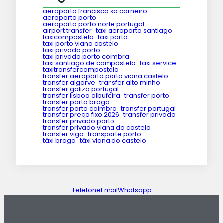
aeroporto francisco sa carneiro
aeroporto porto
aeroporto porto norte portugal
airport transfer
taxi aeroporto santiago
taxicompostela
taxi porto
taxi porto viana castelo
taxi privado porto
taxi privado porto coimbra
taxi santiago de compostela
taxi service
taxitransfercompostela
transfer aeroporto porto viana castelo
transfer algarve
transfer alto minho
transfer galiza portugal
transfer lisboa albufeira
transfer porto
transfer porto braga
transfer porto coimbra
transfer portugal
transfer preço fixo 2026
transfer privado
transfer privado porto
transfer privado viana do castelo
transfer vigo
transporte porto
táxi braga
táxi viana do castelo
Telefone
Email
Whatsapp