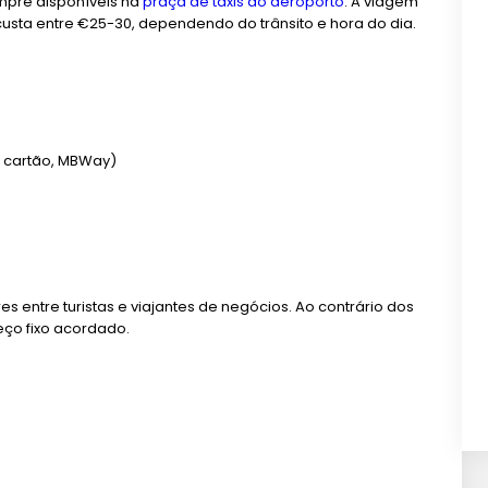
mpre disponíveis na
praça de táxis do aeroporto
. A viagem
usta entre €25-30, dependendo do trânsito e hora do dia.
 cartão, MBWay)
 entre turistas e viajantes de negócios. Ao contrário dos
eço fixo acordado.