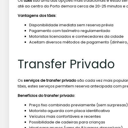
Os
táxis
são uma das opções mais tradicionais e estão se
até ao centro do Porto demora cerca de 20-25 minutos e c
Vantagens dos táxis:
Disponibilidade imediata sem reserva prévia
Pagamento com taxímetro regulamentado
Motoristas licenciados e conhecedores da cidade
Aceitam diversos métodos de pagamento (dinheiro,
Transfer Privado
Os
serviços de transfer privado
são cada vez mais populares
táxis, estes serviços permitem reserva antecipada com pr
Benefícios do transfer privado:
Preço fixo combinado previamente (sem surpresas)
Motorista aguarda com placa identificativa
Veículos mais confortáveis e recentes
Possibilidade de cadeiras para crianças
Ideal para grupos (vans de 8 lugares disponíveis)