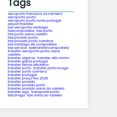
Tags
aeroporto francisco sa carneiro
aeroporto porto
aeroporto porto norte portugal
airport transfer
taxi aeroporto santiago
taxicompostela
taxi porto
taxi porto viana castelo
taxi privado porto
taxi privado porto coimbra
taxi santiago de compostela
taxi service
taxitransfercompostela
transfer aeroporto porto viana
castelo
transfer algarve
transfer alto minho
transfer galiza portugal
transfer lisboa albufeira
transfer porto
transfer porto braga
transfer porto coimbra
transfer portugal
transfer preço fixo 2026
transfer privado
transfer privado porto
transfer privado viana do castelo
transfer vigo
transporte porto
táxi braga
táxi viana do castelo