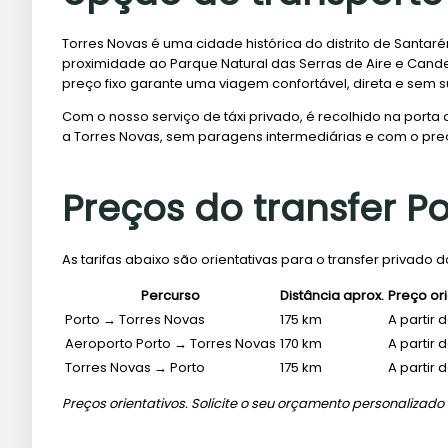
Torres Novas é uma cidade histórica do distrito de Santar
proximidade ao Parque Natural das Serras de Aire e Cand
preço fixo garante uma viagem confortável, direta e sem su
Com o nosso serviço de táxi privado, é recolhido na porta
a Torres Novas, sem paragens intermediárias e com o p
Preços do transfer P
As tarifas abaixo são orientativas para o transfer privado 
Percurso
Distância aprox.
Preço ori
Porto → Torres Novas
175 km
A partir 
Aeroporto Porto → Torres Novas
170 km
A partir 
Torres Novas → Porto
175 km
A partir 
Preços orientativos. Solicite o seu orçamento personalizado 