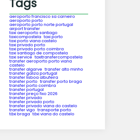
Tags
aeroporto francisco sa carneiro
aeroporto porto
aeroporto porto norte portugal
airport transfer
taxi aeroporto santiago
taxicompostela
taxi porto
taxi porto viana castelo
taxi privado porto
taxi privado porto coimbra
taxi santiago de compostela
taxi service
taxitransfercompostela
transfer aeroporto porto viana
castelo
transfer algarve
transfer alto minho
transfer galiza portugal
transfer lisboa albufeira
transfer porto
transfer porto braga
transfer porto coimbra
transfer portugal
transfer preço fixo 2026
transfer privado
transfer privado porto
transfer privado viana do castelo
transfer vigo
transporte porto
táxi braga
táxi viana do castelo