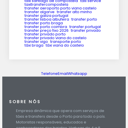
taxi santiago de compostela
taxi service
taxitransfercompostela
transfer aeroporto porto viana castelo
transfer algarve
transfer alto minho
transfer galiza portugal
transfer lisboa albufeira
transfer porto
transfer porto braga
transfer porto coimbra
transfer portugal
transfer preço fixo 2026
transfer privado
transfer privado porto
transfer privado viana do castelo
transfer vigo
transporte porto
táxi braga
táxi viana do castelo
Telefone
Email
Whatsapp
SOBRE NÓS
Empresa dinâmica que opera com serviços de
táxis e transfers desde o Porto para todo o país.
Motoristas responsáveis, educados e
conhecedores dos trajetos. Viaturas de 4 a 8