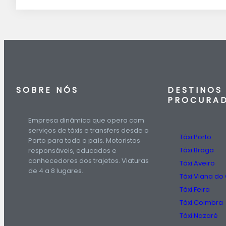
SOBRE NÓS
DESTINOS
PROCURA
Empresa dinâmica que opera com
serviços de táxis e transfers desde o
Táxi Porto
Porto para todo o país. Motoristas
Táxi Braga
responsáveis, educados e
conhecedores dos trajetos. Viaturas
Táxi Aveiro
de 4 a 8 lugares.
Táxi Viana do
Táxi Feira
Táxi Coimbra
Táxi Nazaré