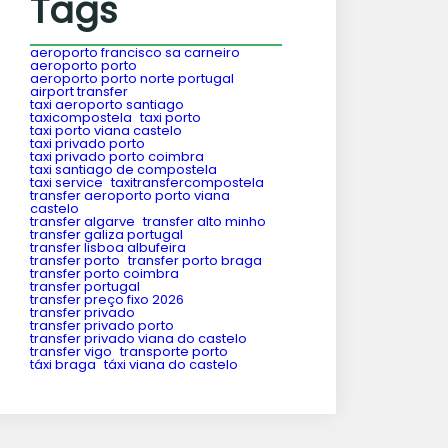
Tags
aeroporto francisco sa carneiro
aeroporto porto
aeroporto porto norte portugal
airport transfer
taxi aeroporto santiago
taxicompostela
taxi porto
taxi porto viana castelo
taxi privado porto
taxi privado porto coimbra
taxi santiago de compostela
taxi service
taxitransfercompostela
transfer aeroporto porto viana
castelo
transfer algarve
transfer alto minho
transfer galiza portugal
transfer lisboa albufeira
transfer porto
transfer porto braga
transfer porto coimbra
transfer portugal
transfer preço fixo 2026
transfer privado
transfer privado porto
transfer privado viana do castelo
transfer vigo
transporte porto
táxi braga
táxi viana do castelo