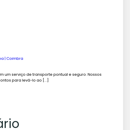
boa | Coimbra
om um serviço de transporte pontual e seguro. Nossos
ntos para levá-lo ao […]
rio