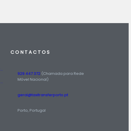
CONTACTOS
Táxis Amadora: Conheça o serviço de táxi prestado na região da Amadora.
929 447 372
(Chamada para Rede
Móvel Nacional)
Número de Táxi: Serviço Rádio Táxi em Lisboa, Entre em Contato Agora!
geral@taxitransferporto.pt
Porto, Portugal