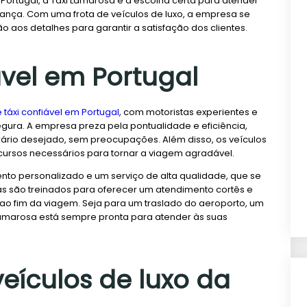
Portugal, a Taxi Lamarosa é a escolha certa para atender
ança. Com uma frota de veículos de luxo, a empresa se
 aos detalhes para garantir a satisfação dos clientes.
ável em Portugal
 táxi confiável em Portugal
, com motoristas experientes e
gura. A empresa preza pela pontualidade e eficiência,
rário desejado, sem preocupações. Além disso, os veículos
ursos necessários para tornar a viagem agradável.
to personalizado e um serviço de alta qualidade, que se
as são treinados para oferecer um atendimento cortês e
o ao fim da viagem. Seja para um traslado do aeroporto, um
Lamarosa está sempre pronta para atender às suas
eículos de luxo da