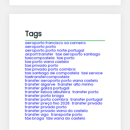
Tags
aeroporto francisco sa carneiro
aeroporto porto
aeroporto porto norte portugal
airport transfer
taxi aeroporto santiago
taxicompostela
taxi porto
taxi porto viana castelo
taxi privado porto
taxi privado porto coimbra
taxi santiago de compostela
taxi service
taxitransfercompostela
transfer aeroporto porto viana castelo
transfer algarve
transfer alto minho
transfer galiza portugal
transfer lisboa albufeira
transfer porto
transfer porto braga
transfer porto coimbra
transfer portugal
transfer preço fixo 2026
transfer privado
transfer privado porto
transfer privado viana do castelo
transfer vigo
transporte porto
táxi braga
táxi viana do castelo